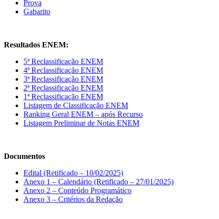
Prova
Gabarito
Resultados ENEM:
5ª Reclassificação ENEM
4ª Reclassificação ENEM
3ª Reclassificação ENEM
2ª Reclassificação ENEM
1ª Reclassificação ENEM
Listagem de Classificação ENEM
Ranking Geral ENEM – após Recurso
Listagem Preliminar de Notas ENEM
Documentos
Edital (Retificado – 10/02/2025)
Anexo 1 – Calendário (Retificado – 27/01/2025)
Anexo 2 – Conteúdo Programático
Anexo 3 – Critérios da Redação