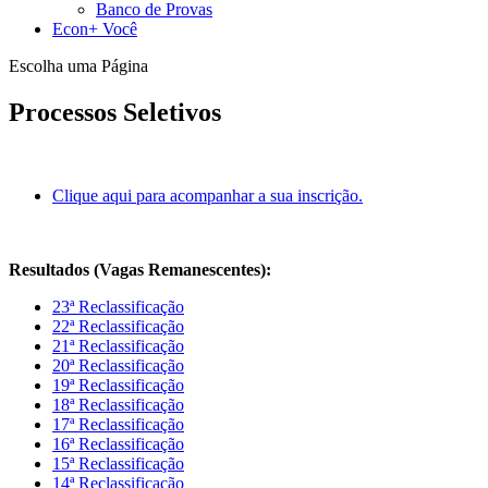
Banco de Provas
Econ+ Você
Escolha uma Página
Processos Seletivos
Clique aqui para acompanhar a sua inscrição.
Resultados (Vagas Remanescentes):
23ª Reclassificação
22ª Reclassificação
21ª Reclassificação
20ª Reclassificação
19ª Reclassificação
18ª Reclassificação
17ª Reclassificação
16ª Reclassificação
15ª Reclassificação
14ª Reclassificação