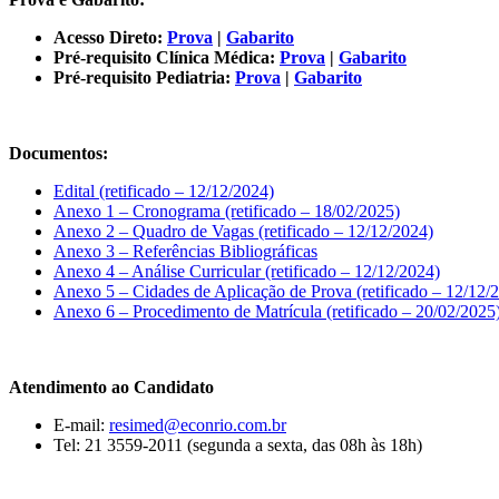
Acesso Direto:
Prova
|
Gabarito
Pré-requisito Clínica Médica:
Prova
|
Gabarito
Pré-requisito Pediatria:
Prova
|
Gabarito
Documentos:
Edital (retificado – 12/12/2024)
Anexo 1 – Cronograma (retificado – 18/02/2025)
Anexo 2 – Quadro de Vagas (retificado – 12/12/2024)
Anexo 3 – Referências Bibliográficas
Anexo 4 – Análise Curricular (retificado – 12/12/2024)
Anexo 5 – Cidades de Aplicação de Prova (retificado – 12/12/
Anexo 6 – Procedimento de Matrícula (retificado – 20/02/2025
Atendimento ao Candidato
E-mail:
resimed@econrio.com.br
Tel: 21 3559-2011 (segunda a sexta, das 08h às 18h)